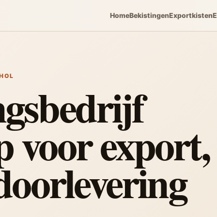
Home
Bekistingen
Exportkisten
E
PHOL
gsbedrijf
 voor export,
doorlevering