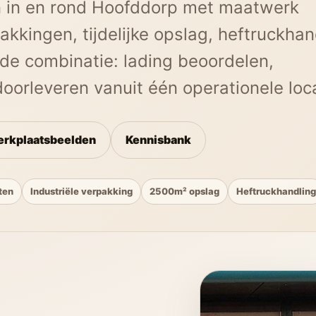
n in en rond Hoofddorp met maatwerk
akkingen, tijdelijke opslag, heftruckhan
n de combinatie: lading beoordelen,
oorleveren vanuit één operationele loca
erkplaatsbeelden
Kennisbank
ten
Industriële verpakking
2500m² opslag
Heftruckhandlin