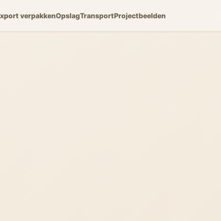
xport verpakken
Opslag
Transport
Projectbeelden