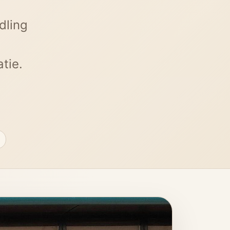
dling
tie.
g