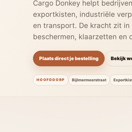
Cargo Donkey helpt bedrijve
exportkisten, industriële verp
en transport. De kracht zit i
beschermen, klaarzetten en d
Plaats direct je bestelling
Bekijk w
HOOFDDORP
Bijlmermeerstraat
Exportkis